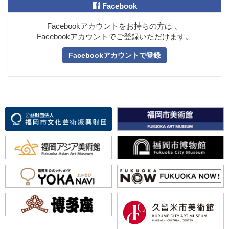
登録を希望する団体、法人及び個人（以下、「団体等」）が財団の指定す
Facebook
る方法により利用登録を申請し、財団がこれを承認することによって、利
用登録が完了するものとします。
Facebookアカウントをお持ちの方は 、
登録手続きは、ユーザーとなる団体等が自ら、本規約に同意のうえ行うも
のとし、代理による手続きは認められません。ただし、ユーザーとなる団
Facebookアカウントでご登録いただけます。
体等または財団が登録手続きを委託した団体等による場合は、この限りで
はありません。
Facebookアカウントで登録
登録は、原則として一団体等につき一回とします。財団は、同一の団体等
による登録の重複または同一の団体等によると思われる複数の登録が認め
られた場合は、その故意、過失に関わらず、先に手続きされたユーザー情
報を削除します。
財団は、ユーザーが、以下の利用登録の不承認理由に該当すると判断した
場合、登録を認めないことがあります。または、承認後であっては、承認
の取り消しを行うことができるものとします。登録を認めない場合及び承
認を取り消した場合において、財団はその個別の理由を開示しないものと
します。
利用登録の不承認理由
以下に該当する場合、本サービスの利用登録の申込みを承認しないことが
あります。または、承認後にあっては、承認の取り消しを行う場合があり
ます。
（１）ユーザーが実在しない場合。
（２）申込みの時点で、本規約の違反等により、本サービスの利用制限、
またはユーザー登録の抹消もしくは利用申込みの不承認を現に受け、また
は過去に受けたことがあること。
（３）申込みの際の申告事項に、虚偽の記載、誤記または記入漏れがあっ
たこと。
（４）利用申込者が未成年者、成年被後見人、被保佐人または被補助人の
いずれかであり、申込みの手続が成年後見人によって行われず、または申
込みの際に法定代理人、保佐人もしくは補助人の同意を得ていなかったこ
と。
（５）利用申込者及び利用申込者の役員が、暴力団、暴力団関係企業、総
会屋もしくはこれに準じる者またはその構成員（総称して「反社会的勢