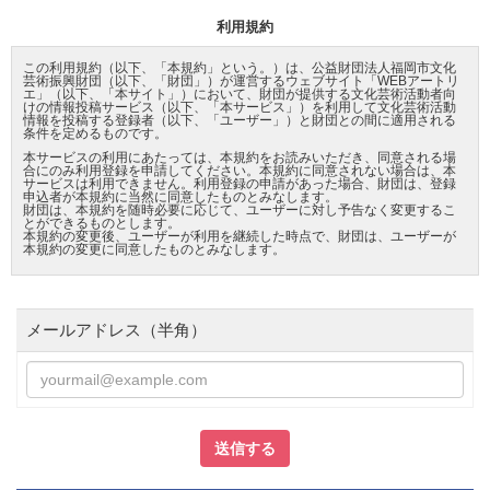
利用規約
この利用規約（以下、「本規約」という。）は、公益財団法人福岡市文化
芸術振興財団（以下、「財団」）が運営するウェブサイト「WEBアートリ
エ」（以下、「本サイト」）において、財団が提供する文化芸術活動者向
けの情報投稿サービス（以下、「本サービス」）を利用して文化芸術活動
情報を投稿する登録者（以下、「ユーザー」）と財団との間に適用される
条件を定めるものです。
本サービスの利用にあたっては、本規約をお読みいただき、同意される場
合にのみ利用登録を申請してください。本規約に同意されない場合は、本
サービスは利用できません。利用登録の申請があった場合、財団は、登録
申込者が本規約に当然に同意したものとみなします。
財団は、本規約を随時必要に応じて、ユーザーに対し予告なく変更するこ
とができるものとします。
本規約の変更後、ユーザーが利用を継続した時点で、財団は、ユーザーが
本規約の変更に同意したものとみなします。
サービスの目的と内容
本サービスは、文化芸術活動の振興の為、ユーザーが自らのプロフィール
メールアドレス（半角）
と「文化芸術に関するイベント情報」、「文化芸術に関する募集情報」を
掲載することができるサービスです。
「イベント情報」とは、文化芸術を鑑賞、体験、学習できるイベント等の
告知に関する情報で、主にコンサート、舞台芸術公演、展覧会、セミナ
ー、ワークショップ等の告知を想定しています。
「募集情報」は、文化芸術に関する助成金募集の情報や、作品募集、出演
者のオーディション、スタッフ募集、文化施設の利用者募集等に関する情
報で、 募集期間が決まっているもの等を想定しています。
利用登録