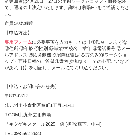
※参加者は4月26日・27日の事前ワークショップ・面接を経
て、選考の上決定いたします。詳細は劇場HPをご確認くださ
い。
定員:20名程度
【申込方法
】
専用フォーム
に必要事項を入力もしくは【①氏名・ふりがな
②住所 ③年齢 ④性別 ⑤職業/学校名・学年 ⑥電話番号 ⑦メー
ルアドレス ⑧応募動機 ➈演劇経験(ある方のみ)➉ワークショ
ップ・面接日程のご希望⑪備考(参加する上での心配ごとなど
があれば)】を明記し、メールにてお申込ください。
【申込・お問い合わせ先
】
〒803-0812
北九州市小倉北区室町1丁目1-1-11
J:COM北九州芸術劇場
「キタゲキスクール2025」係 (担当:森下、中村)
TEL 093-562-2620