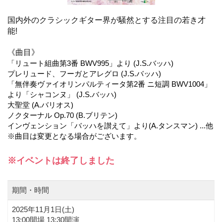
国内外のクラシックギター界が騒然とする注目の若き才
能!
《曲目》
「リュート組曲第3番 BWV995」より (J.S.バッハ)
プレリュード、フーガとアレグロ (J.S.バッハ)
「無伴奏ヴァイオリンパルティータ第2番 ニ短調 BWV1004」
より「シャコンヌ」 (J.S.バッハ)
大聖堂 (A.バリオス)
ノクターナル Op.70 (B.ブリテン)
インヴェンション「バッハを讃えて」より(A.タンスマン) ...他
※曲目は変更となる場合がございます。
※イベントは終了しました
期間・時間
2025年11月1日(
土
)
13:00開場 13:30開演