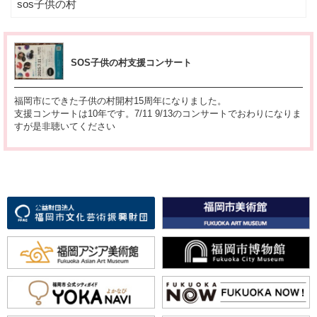
sos子供の村
SOS子供の村支援コンサート
福岡市にできた子供の村開村15周年になりました。
支援コンサートは10年です。7/11 9/13のコンサートでおわりになりま
すが是非聴いてください