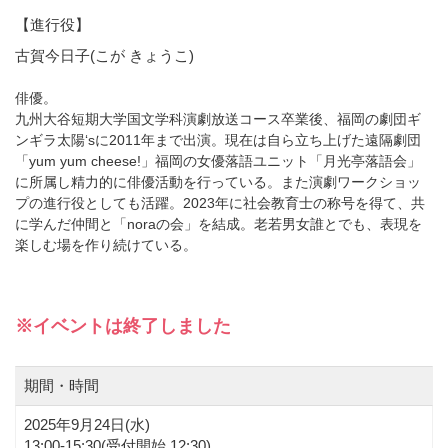
【進行役】
古賀今日子(こが きょうこ)
俳優。
九州大谷短期大学国文学科演劇放送コース卒業後、福岡の劇団ギ
ンギラ太陽‘sに2011年まで出演。現在は自ら立ち上げた遠隔劇団
「yum yum cheese!」福岡の女優落語ユニット「月光亭落語会」
に所属し精力的に俳優活動を行っている。また演劇ワークショッ
プの進行役としても活躍。2023年に社会教育士の称号を得て、共
に学んだ仲間と「noraの会」を結成。老若男女誰とでも、表現を
楽しむ場を作り続けている。
※イベントは終了しました
期間・時間
2025年9月24日(水)
13:00-15:30(受付開始 12:30)