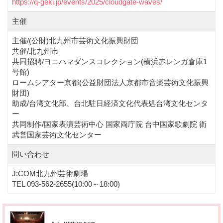
https://q-geki.jp/events/2025/cloudgate-waves/
主催
主催/(公財)北九州市芸術文化振興財団
共催/北九州市
共同招聘/ヨコハマダンスコレクション(横浜赤レンガ倉庫1
号館)
ロームシアター京都(公益財団法人京都市音楽芸術文化振興
財団)
助成/台湾文化部、台北駐日経済文化代表処台湾文化センタ
ー
共同制作/国家表演芸術中心 国家両庁院 台中国家歌劇院 衛
武営国家芸術文化センター
問い合わせ
J:COM北九州芸術劇場
TEL 093-562-2655(10:00～18:00)