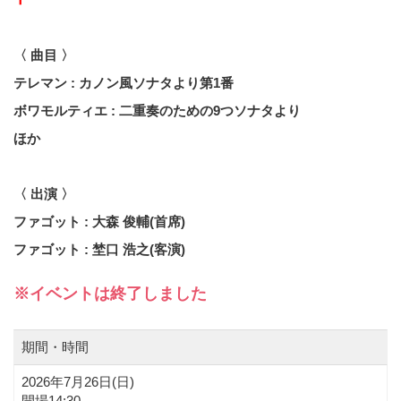
〈 曲目 〉
テレマン
:
カノン風ソナタより第1番
ボワモルティエ : 二重奏のための9つソナタより
ほか
〈 出演 〉
ファゴット
:
大森 俊輔(首席)
ファゴット
:
埜口 浩之(客演)
※イベントは終了しました
期間・時間
2026年7月26日(
日
)
開場14:30