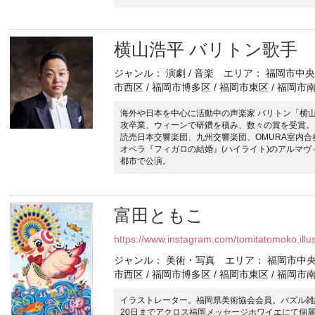
横山浩平 バリトン歌手
ジャンル： 演劇 / 音楽 エリア： 福岡市中央区
市西区 / 福岡市博多区 / 福岡市東区 / 福岡市
海外や日本を中心に活動中の声楽家 バリトン「横
攻卒業、ウィーンで研鑽を積み、数々の賞を受賞。
読売日本交響楽団、九州交響楽団、OMURA室内
オペラ『フィガロの結婚』(ハイライト)のアルマ
都市で公演。
富田ともこ
https://www.instagram.com/tomitatomoko.il
ジャンル： 美術・写真 エリア： 福岡市中央区 
市西区 / 福岡市博多区 / 福岡市東区 / 福岡市
イラストレーター。福岡県美術協会会員。パズル雑
20日までアクロス福岡メッセージホワイエにて個展