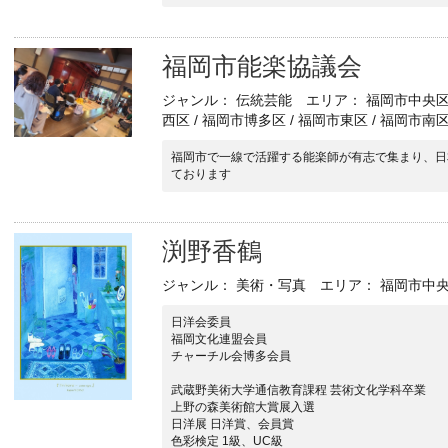
福岡市能楽協議会
ジャンル： 伝統芸能 エリア： 福岡市中央区 /
西区 / 福岡市博多区 / 福岡市東区 / 福岡市南
福岡市で一線で活躍する能楽師が有志で集まり、日
ております
渕野香鶴
ジャンル： 美術・写真 エリア： 福岡市中央区
日洋会委員
福岡文化連盟会員
チャーチル会博多会員
武蔵野美術大学通信教育課程 芸術文化学科卒業
上野の森美術館大賞展入選
日洋展 日洋賞、会員賞
色彩検定 1級、UC級