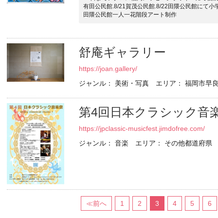
有田公民館.8/21賀茂公民館.8/22田隈公民館に
田隈公民館一人一花階段アート制作
舒庵ギャラリー
https://joan.gallery/
ジャンル： 美術・写真 エリア： 福岡市早良
第4回日本クラシック音
https://jpclassic-musicfest.jimdofree.com/
ジャンル： 音楽 エリア： その他都道府県
≪前へ
1
2
3
4
5
6