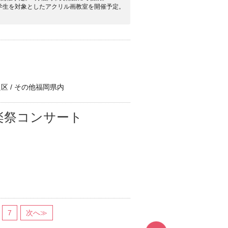
て小学生を対象としたアクリル画教室を開催予定。
区 / その他福岡県内
楽祭コンサート
7
次へ≫