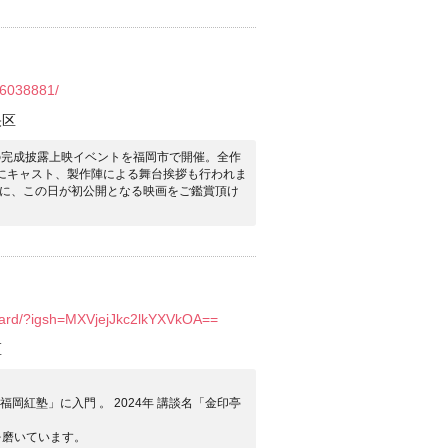
56038881/
央区
の完成披露上映イベントを福岡市で開催。全作
にキャスト、製作陣による舞台挨拶も行われま
に、この日が初公開となる映画をご鑑賞頂け
lecard/?igsh=MXVjejJkc2lkYXVkOA==
区
福岡紅塾」に入門 。 2024年 講談名「金印亭
を磨いています。