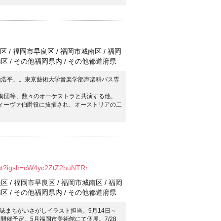
 / 福岡市早良区 / 福岡市城南区 / 福岡
南区 / その他福岡県内 / その他都道府県
山浩平」。東京藝術大学音楽学部声楽科バス専
合奏団等、数々のオーケストラと共演する他、
ヴィーヴァ伯爵役に抜擢され、オーストリアの二
lust?igsh=cW4yc2ZtZ2huNTRr
/ 福岡市早良区 / 福岡市城南区 / 福岡
南区 / その他福岡県内 / その他都道府県
誌まちがいさがしイラスト担当。9月14日～
開催予定。5月福岡市美術館にて個展。7/28