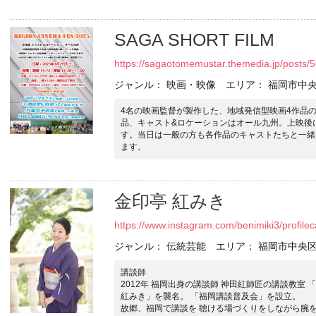
SAGA SHORT FILM
https://sagaotomemustar.themedia.jp/posts/
ジャンル： 映画・映像 エリア： 福岡市中
4名の映画監督が製作した、地域発信型映画4作品
品、キャスト&ロケーションはオール九州。上映後
す。当日は一般の方も各作品のキャストたちと一緒
ます。
金印亭 紅みき
https://www.instagram.com/benimiki3/profi
ジャンル： 伝統芸能 エリア： 福岡市中央
講談師
2012年 福岡出身の講談師 神田紅師匠の講談教室 「
紅みき」を襲名。 「福岡講談普及会」を設立。
故郷、福岡で講談を 聴ける場づくりをしながら腕